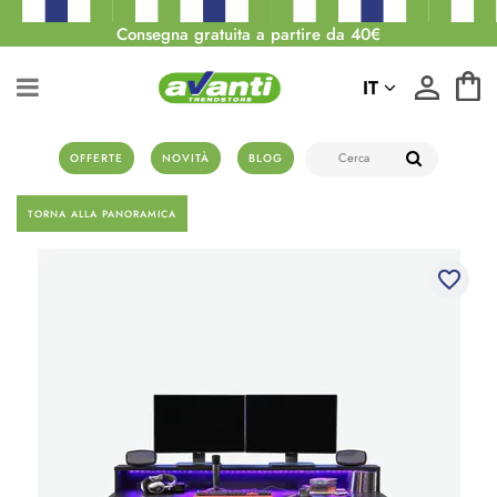
Consegna gratuita a partire da 40€
IT
OFFERTE
NOVITÀ
BLOG
TORNA ALLA PANORAMICA
favorite_border