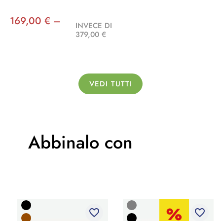
169,00 € –
INVECE DI
379,00 €
VEDI TUTTI
Abbinalo con
favorite_border
favorite_border