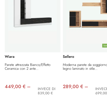
Sol
Wiara
Sellero
Parete attrezzata Bianco/Effetto
Moderna parete da soggiorno
Ceramica con 2 ante...
legno laminato in stile...
449,00 € –
289,00 € –
INVECE DI
INVEC
839,00 €
699,00