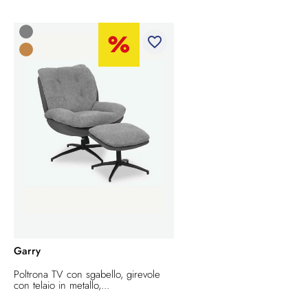
favorite_border
Garry
Poltrona TV con sgabello, girevole
con telaio in metallo,...