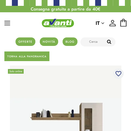
Consegna gratuita a partire da 40€
IT
OFFERTE
NOVITÀ
BLOG
TORNA ALLA PANORAMICA
Solo online
favorite_border