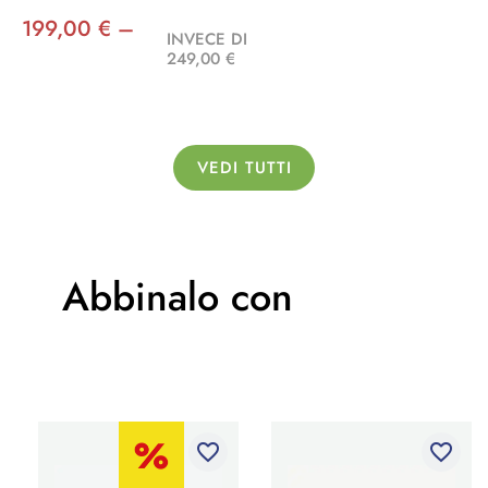
199,00 € –
INVECE DI
249,00 €
VEDI TUTTI
Abbinalo con
favorite_border
favorite_border