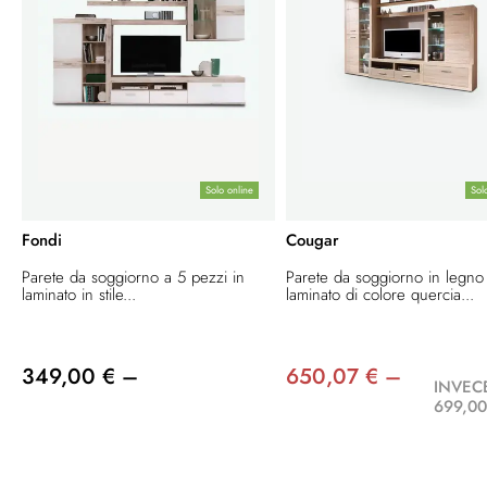
Solo online
Sol
Fondi
Cougar
Parete da soggiorno a 5 pezzi in
Parete da soggiorno in legno
laminato in stile...
laminato di colore quercia...
349,00 € –
650,07 € –
INVEC
699,00