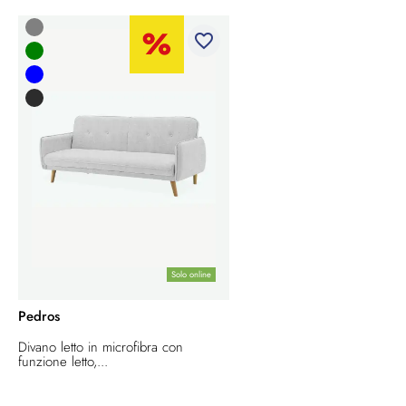
favorite_border
Solo online
Pedros
Divano letto in microfibra con
funzione letto,...