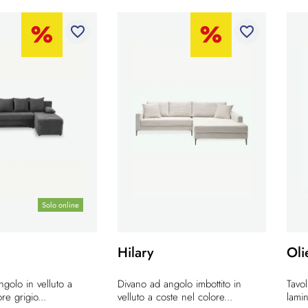
favorite_border
favorite_border
Solo online
Hilary
Oli
golo in velluto a
Divano ad angolo imbottito in
Tavo
re grigio...
velluto a coste nel colore...
lamin