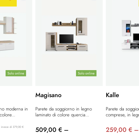
Solo online
Solo online
Magisano
Kalle
rno moderna in
Parete da soggiorno in legno
Parete da soggio
colore...
laminato di colore quercia...
comprese, in legn
invece di 379,00 €
509,00 € –
259,00 € –