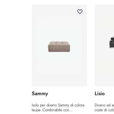
favorite_border
Sammy
Lisio
Isola per divano Sammy di colore
Divano ad an
taupe. Combinabile con...
coste di colo