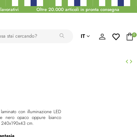
lavorativi
Oltre 20.000 articoli in pronta consegna
IT
0
 laminato
con illuminazione LED
le e nero opaco oppure bianco
AP 240x190x43 cm.
antasia