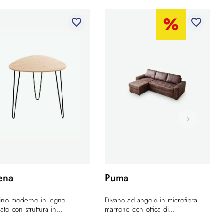
favorite_border
favorite_border
ena
Puma
lino moderno in legno
Divano ad angolo in microfibra
ato con struttura in...
marrone con ottica di...