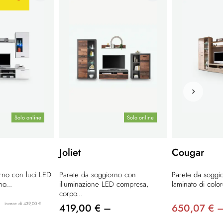
Solo online
Solo online
Joliet
Cougar
rno con luci LED
Parete da soggiorno con
Parete da soggi
o...
illuminazione LED compresa,
laminato di color
corpo...
invece di 439,00 €
419,00 € –
650,07 € 