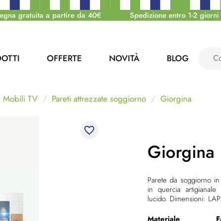
egna gratuita a partire da 40€
Spedizione entro 1-2 giorni 
OTTI
OFFERTE
NOVITÀ
BLOG
e Mobili TV
Pareti attrezzate soggiorno
Giorgina
favorite_border
Giorgina
Parete da soggiorno
in
in quercia artigiana
lucido. Dimensioni: L
Materiale
F