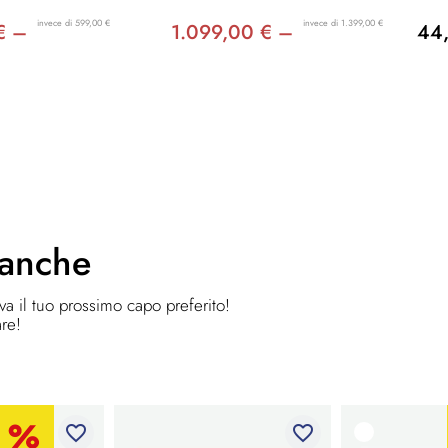
invece di 599,00 €
invece di 1.399,00 €
€ –
1.099,00 € –
44
 anche
ova il tuo prossimo capo preferito!
are!
favorite_border
favorite_border