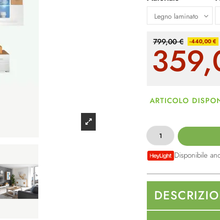
799,00 €
-440,00 €
359,
ARTICOLO DISPON
Disponibile an
DESCRIZI