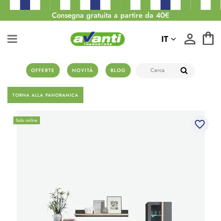
Consegna gratuita a partire da 40€
IT
OFFERTE
NOVITÀ
BLOG
TORNA ALLA PANORAMICA
Solo online
favorite_border