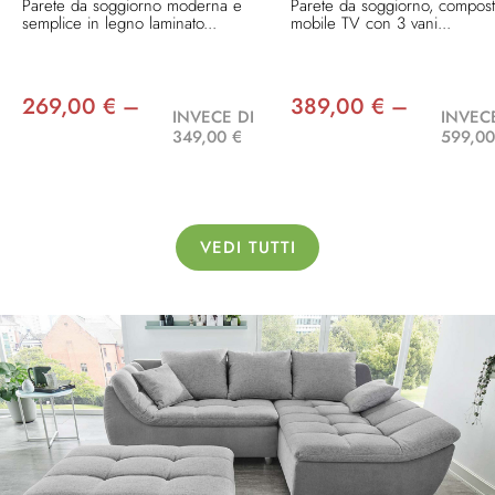
Parete da soggiorno moderna e
Parete da soggiorno, compost
semplice in legno laminato...
mobile TV con 3 vani...
269,00 € –
389,00 € –
INVECE DI
INVEC
349,00 €
599,00
VEDI TUTTI