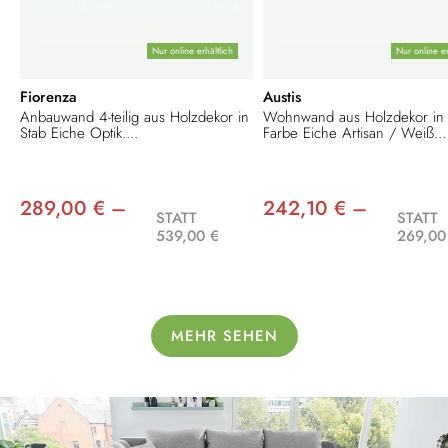
Nur online erhältlich
Nur online er
Fiorenza
Austis
Anbauwand 4-teilig aus Holzdekor in
Wohnwand aus Holzdekor in
Stab Eiche Optik....
Farbe Eiche Artisan / Weiß...
289,00 € –
242,10 € –
STATT
STATT
539,00 €
269,00
MEHR SEHEN