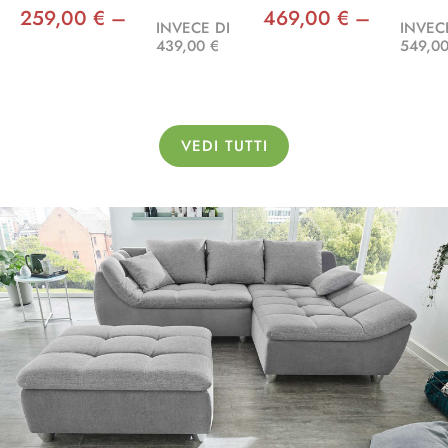
259,00 € –
469,00 € –
INVECE DI
INVEC
439,00 €
549,00
VEDI TUTTI