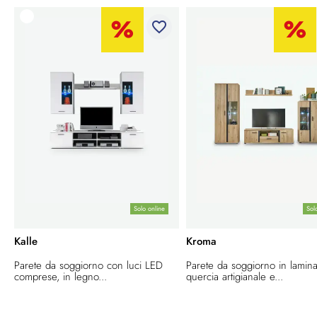
favorite_border
Solo online
Sol
Kalle
Kroma
Parete da soggiorno con luci LED
Parete da soggiorno in lamina
comprese, in legno...
quercia artigianale e...