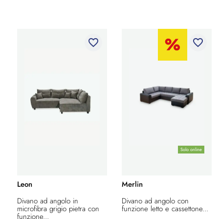
favorite_border
favorite_border
Solo online
Leon
Merlin
Divano ad angolo in
Divano ad angolo con
microfibra grigio pietra con
funzione letto e cassettone...
funzione...