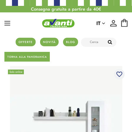
Consegna gratuita a partire da 40€
IT
OFFERTE
NOVITÀ
BLOG
TORNA ALLA PANORAMICA
Solo online
favorite_border