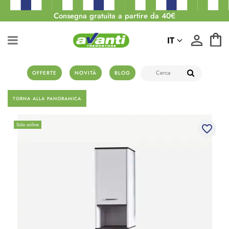
Consegna gratuita a partire da 40€
IT
OFFERTE
NOVITÀ
BLOG
TORNA ALLA PANORAMICA
Solo online
favorite_border