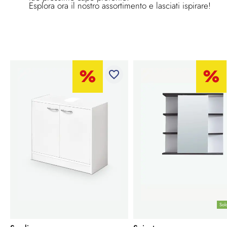
Esplora ora il nostro assortimento e lasciati ispirare!
favorite_border
Sol