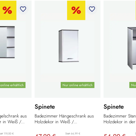
favorite_border
favorite_border
online erhältlich
Nur online erhältlich
Nur
Spinete
Spinete
elschrank aus
Badezimmer Hängeschrank aus
Badezimmer Stan
 in Weiß /...
Holzdekor in Weiß /...
Holzdekor in der
tatt 119,00 €
Statt 64,99 €