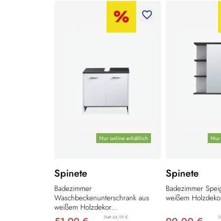
favorite_border
Nur online erhältlich
Nur 
Spinete
Spinete
Badezimmer
Badezimmer Speig
Waschbeckenunterschrank aus
weißem Holzdekor
weißem Holzdekor...
Statt 64,99 €
S