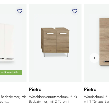
favorite_border
favorite_border
 online erhältlich
Pietro
Pietro
 Badezimmer, mit
Waschbeckenunterschrank für's
Wandschrank für
ßem...
Badezimmer, mit 2 Türen in...
mit 1 Tür aus Sa