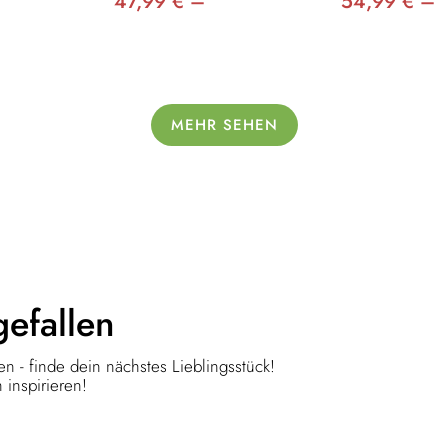
47,99 € –
54,99 € –
MEHR SEHEN
gefallen
n - finde dein nächstes Lieblingsstück!
 inspirieren!