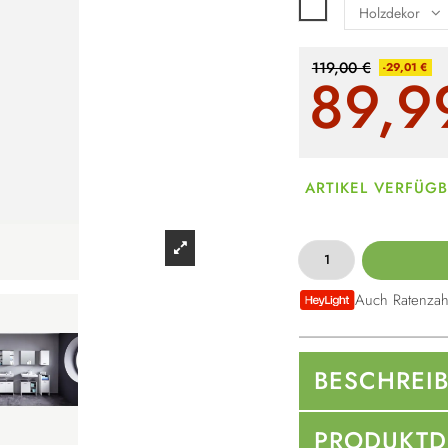
Weiß
119,00 €
-29,01 €
89,9
ARTIKEL VERFÜG
Auch Ratenzah
BESCHREI
PRODUKTD