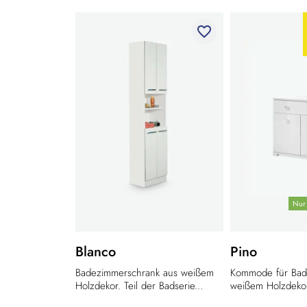
favorite_border
Nur 
Blanco
Pino
Badezimmerschrank aus weißem
Kommode für Bad
Holzdekor. Teil der Badserie...
weißem Holzdekor