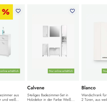
favorite_border
favorite_border
online erhältlich
Nur online erhältlich
Nur
Calvene
Blanco
ezimmer aus
5-teiliges Badezimmer-Set in
Wandschrank für
 und weiß...
Holzdekor in der Farbe Weiß....
2 Türen, aus wei