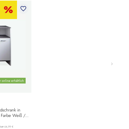
favorite_border
 online erhältlich
dschrank in
 Farbe Weiß /...
Statt 64,99 €