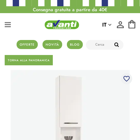
Consegna gratuita a partire da 40€
IT
OFFERTE
NOVITÀ
BLOG
TORNA ALLA PANORAMICA
favorite_border