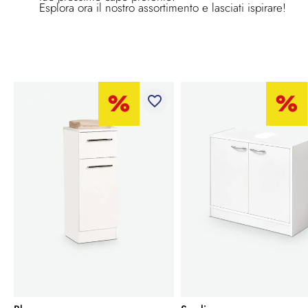
Esplora ora il nostro assortimento e lasciati ispirare!
favorite_border