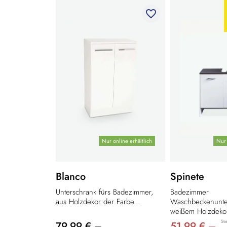
favorite_border
Nur online erhältlich
Nur 
Blanco
Spinete
Unterschrank fürs Badezimmer,
Badezimmer
aus Holzdekor der Farbe...
Waschbeckenunte
weißem Holzdekor
Sta
79,99 € –
51,99 € –