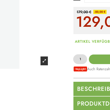
179,00 €
-50,00 €
129,
ARTIKEL VERFÜG
Auch Ratenzah
BESCHREI
PRODUKTD