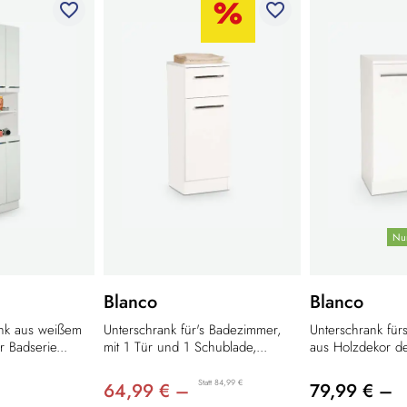
favorite_border
favorite_border
Nur
Blanco
Blanco
nk aus weißem
Unterschrank für's Badezimmer,
Unterschrank für
r Badserie...
mit 1 Tür und 1 Schublade,...
aus Holzdekor de
Statt 84,99 €
64,99 € –
79,99 € –