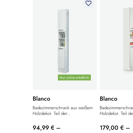
favorite_border
Nur online erhältlich
Blanco
Blanco
Badezimmerschrank aus weißem
Badezimmerschra
Holzdekor. Teil der...
Holzdekor. Teil de
94,99 € –
179,00 € –