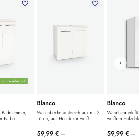
favorite_border
favorite_border
 online erhältlich
Blanco
Blanco
s Badezimmer,
Waschbeckenunterschrank mit 2
Wandschrank für
r Farbe...
Türen, aus Holzdekor weiß....
weißem Holzdekor
59,99 € –
59,99 € –