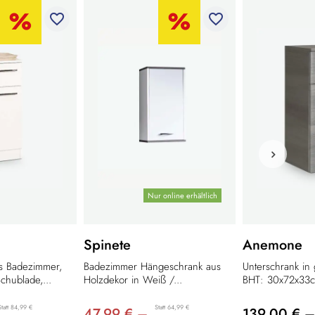
favorite_border
favorite_border
Nur online erhältlich
Spinete
Anemone
's Badezimmer,
Badezimmer Hängeschrank aus
Unterschrank in 
chublade,...
Holzdekor in Weiß /...
BHT: 30x72x33
Statt 84,99 €
Statt 64,99 €
47,99 € –
139,00 € –