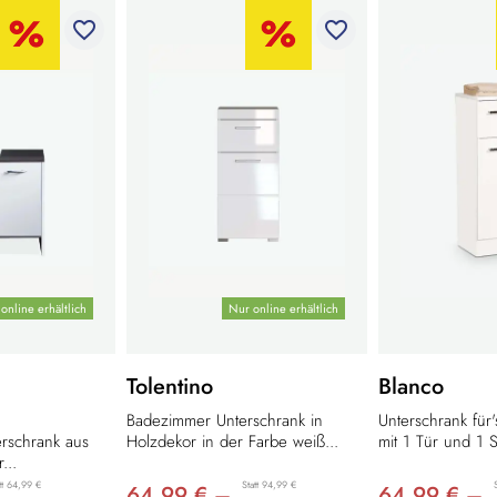
favorite_border
favorite_border
online erhältlich
Nur online erhältlich
Tolentino
Blanco
Badezimmer Unterschrank in
Unterschrank für
rschrank aus
Holzdekor in der Farbe weiß...
mit 1 Tür und 1 S
...
tt 64,99 €
Statt 94,99 €
64,99 € –
64,99 € –