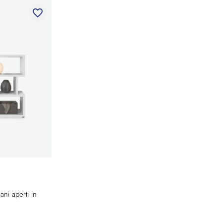
favorite_border
ani aperti in