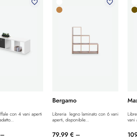
favorite_border
favorite_border
Bergamo
Ma
affale con 4 vani aperti
Libreria legno laminato con 6 vani
Libre
adatto...
aperti, disponibile...
vani 
 –
79,99 € –
10