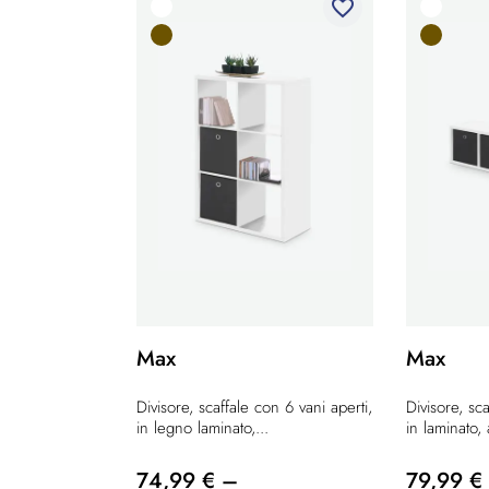
favorite_border
Max
Max
Divisore, scaffale con 6 vani aperti,
Divisore, sc
in legno laminato,...
in laminato, 
74,99 € –
79,99 €