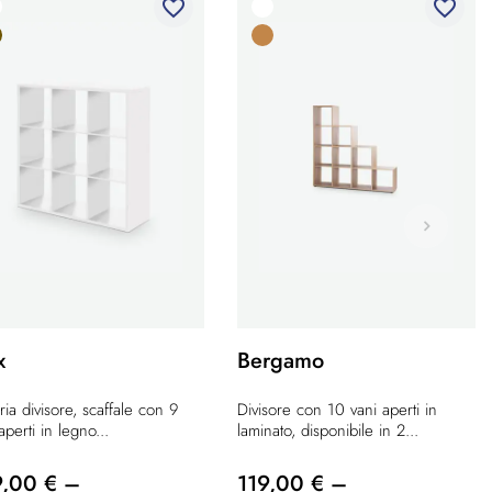
favorite_border
favorite_border
x
Bergamo
ria divisore, scaffale con 9
Divisore con 10 vani aperti in
aperti in legno...
laminato, disponibile in 2...
9,00 € –
119,00 € –