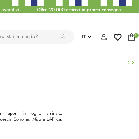
lavorativi
Oltre 20.000 articoli in pronta consegna
IT
0
ni aperti in legno laminato,
 quercia Sonoma. Misure LAP ca.