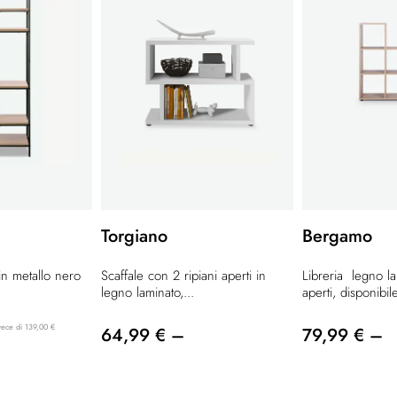
Torgiano
Bergamo
in metallo nero
Scaffale con 2 ripiani aperti in
Libreria legno l
legno laminato,...
aperti, disponibile
vece di 139,00 €
64,99 € –
79,99 € –