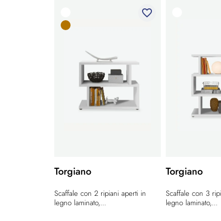
favorite_border
Torgiano
Torgiano
Scaffale con 2 ripiani aperti in
Scaffale con 3 ripi
legno laminato,...
legno laminato,...