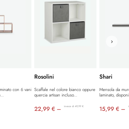
Rosolini
Shari
aminato con 6 vani
Scaffale nel colore bianco oppure
Mensola da muro
...
quercia artisan incluso...
laminato, disponib
invece di 49,99 €
22,99 € –
15,99 € –