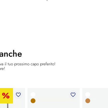
 anche
ova il tuo prossimo capo preferito!
are!
favorite_border
favorite_border