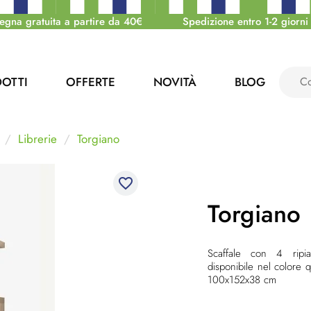
egna gratuita a partire da 40€
Spedizione entro 1-2 giorni 
OTTI
OFFERTE
NOVITÀ
BLOG
Librerie
Torgiano
favorite_border
Torgiano
Scaffale con 4 ripia
disponibile nel colore
100x152x38 cm