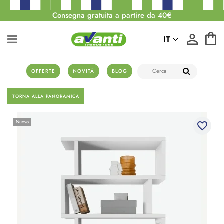
Consegna gratuita a partire da 40€
IT
OFFERTE
NOVITÀ
BLOG
TORNA ALLA PANORAMICA
Nuovo
favorite_border