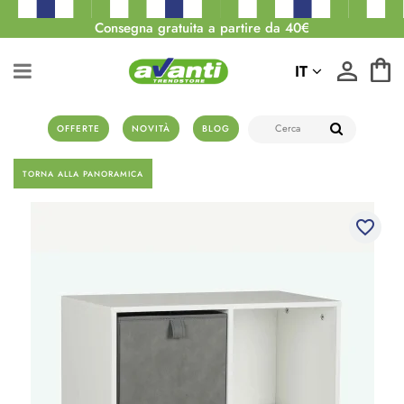
Consegna gratuita a partire da 40€
IT
OFFERTE
NOVITÀ
BLOG
TORNA ALLA PANORAMICA
favorite_border