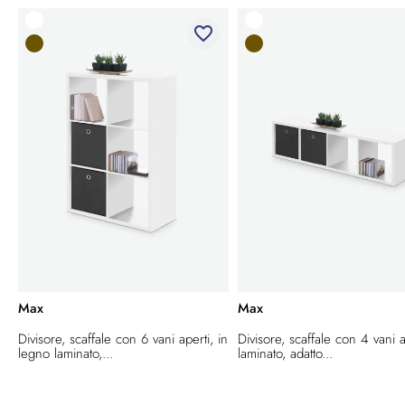
favorite_border
Max
Max
Divisore, scaffale con 6 vani aperti, in
Divisore, scaffale con 4 vani a
legno laminato,...
laminato, adatto...