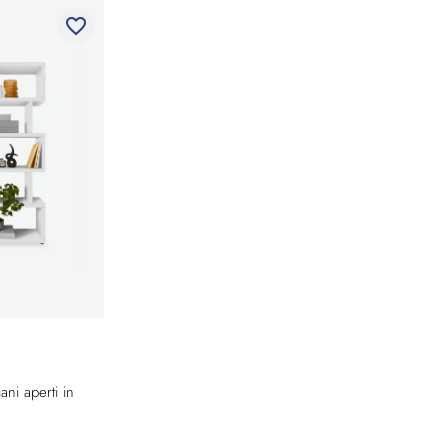
favorite_border
ani aperti in