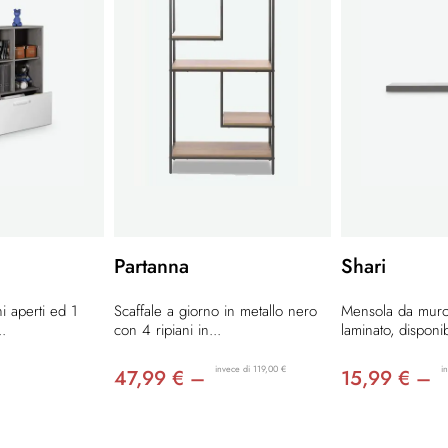
Partanna
Shari
i aperti ed 1
Scaffale a giorno in metallo nero
Mensola da muro
..
con 4 ripiani in...
laminato, disponibi
invece di 119,00 €
i
47,99 € –
15,99 € –