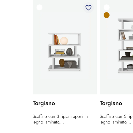
favorite_border
Torgiano
Torgiano
Scaffale con 3 ripiani aperti in
Scaffale con 5 ripi
legno laminato,...
legno laminato,...