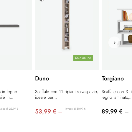
Solo online
Duno
Torgiano
 in legno
Scaffale con 11 ripiani salvaspazio,
Scaffale con 3 ri
le in...
ideale per...
legno laminato,..
nvece di 22,99 €
invece di 59,99 €
53,99 € –
89,99 € –