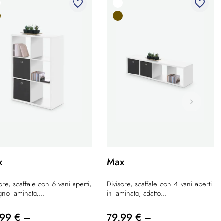
favorite_border
favorite_border
x
Max
ore, scaffale con 6 vani aperti,
Divisore, scaffale con 4 vani aperti
gno laminato,...
in laminato, adatto...
,99 € –
79,99 € –