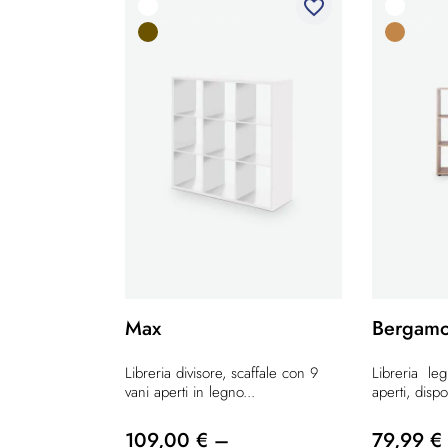
favorite_border
Max
Bergam
Libreria divisore, scaffale con 9
Libreria le
vani aperti in legno...
aperti, dispo
109,00 € –
79,99 €