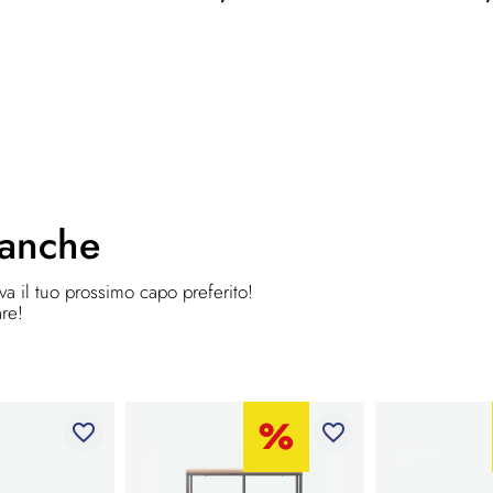
 anche
ova il tuo prossimo capo preferito!
are!
favorite_border
favorite_border