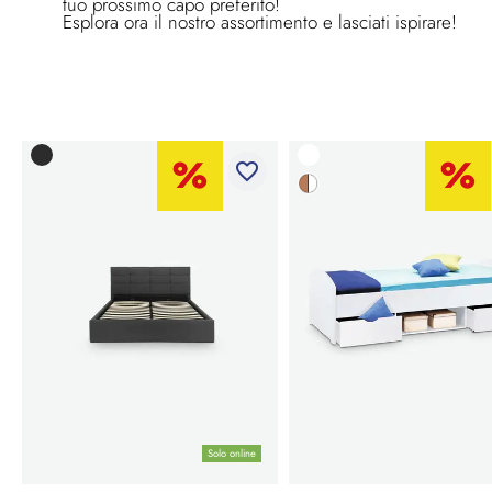
tuo prossimo capo preferito!
Esplora ora il nostro assortimento e lasciati ispirare!
favorite_border
Solo online