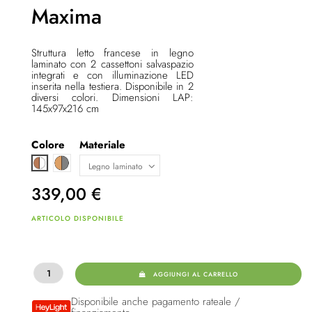
Maxima
Struttura letto francese in legno
laminato con 2 cassettoni salvaspazio
integrati e con illuminazione LED
inserita nella testiera. Disponibile in 2
diversi colori. Dimensioni LAP:
145x97x216 cm
Colore
Materiale
Marrone chiaro / grigio
Marrone / bianco
339,00
€
ARTICOLO DISPONIBILE
AGGIUNGI AL CARRELLO
Disponibile anche pagamento rateale /