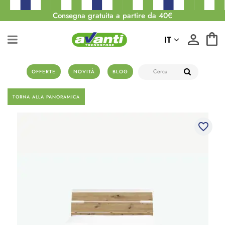
Consegna gratuita a partire da 40€
IT
OFFERTE
NOVITÀ
BLOG
TORNA ALLA PANORAMICA
favorite_border