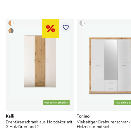
favorite_border
Nur online erhältlich
Nur online er
Kalli
Tonino
Drehtürenschrank aus Holzdekor mit
Vielseitiger Drehtürenschrank
3 Holztüren und 2...
Holzdekor mit viel...