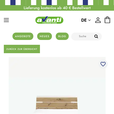
Lieferung kostenlos ab 40 € Bestellwert
DE
ANGEBOTE
NEUES
BLOG
ZURÜCK ZUR ÜBERSICHT
favorite_border