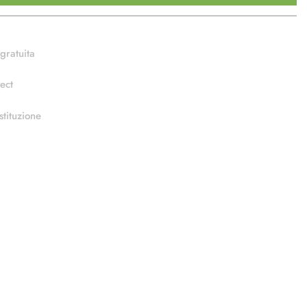
gratuita
ect
stituzione