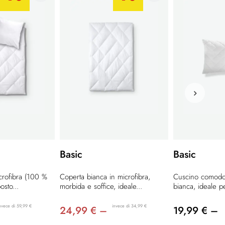
Basic
Basic
icrofibra (100 %
Coperta bianca in microfibra,
Cuscino comodo 
osto...
morbida e soffice, ideale...
bianca, ideale p
nvece di 59,99 €
invece di 34,99 €
24,99 € –
19,99 € –