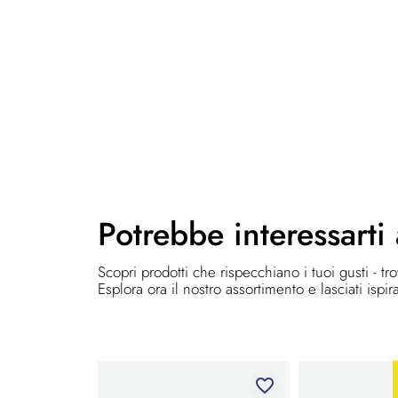
Potrebbe
interessarti
Scopri prodotti che rispecchiano i tuoi gusti - tr
Esplora ora il nostro assortimento e lasciati ispir
favorite_border