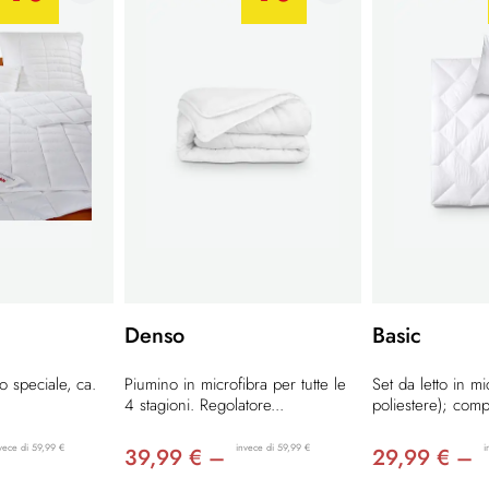
Denso
Basic
o speciale, ca.
Piumino in microfibra per tutte le
Set da letto in m
4 stagioni. Regolatore...
poliestere); comp
vece di 59,99 €
invece di 59,99 €
i
39,99 € –
29,99 € –