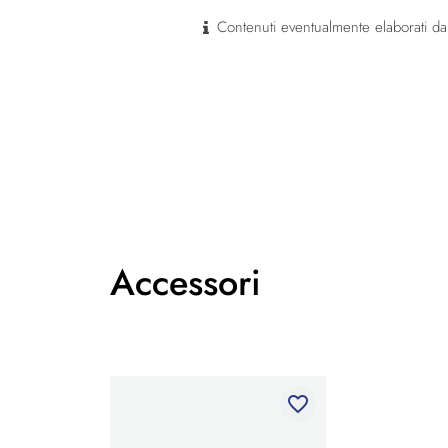
Contenuti eventualmente elaborati dal
Accessori
favorite_border