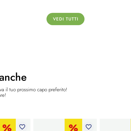
VEDI TUTTI
 anche
ova il tuo prossimo capo preferito!
are!
favorite_border
favorite_border