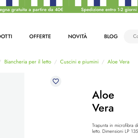
egna gratuita a partire da 40€
Spedizione entro 1-2 giorni 
OTTI
OFFERTE
NOVITÀ
BLOG
Biancheria per il letto
Cuscini e piumini
Aloe Vera
favorite_border
Aloe
Vera
Trapunta in microfibra d
letto. Dimensioni LP 1