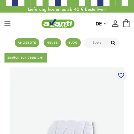
Lieferung kostenlos ab 40 € Bestellwert
DE
ANGEBOTE
NEUES
BLOG
ZURÜCK ZUR ÜBERSICHT
favorite_border