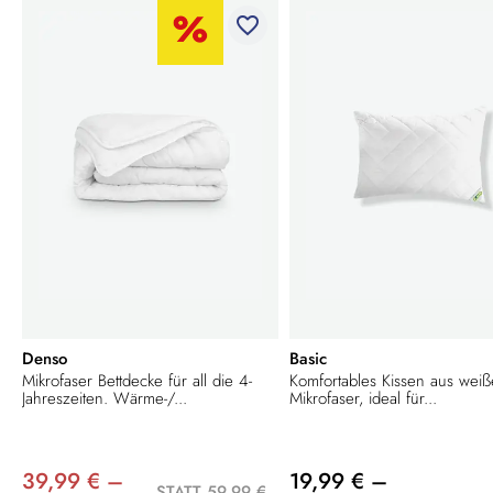
favorite_border
Denso
Basic
Mikrofaser Bettdecke für all die 4-
Komfortables Kissen aus weiß
Jahreszeiten. Wärme-/...
Mikrofaser, ideal für...
39,99 € –
19,99 € –
STATT 59,99 €