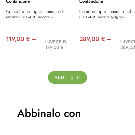
Contandone
Contandone
Comodino in legno laminato di
Comò in legno laminato nel c
colore marrone noce e...
marrone noce e grigio...
119,00 € –
289,00 € –
INVECE DI
INVEC
179,00 €
389,00
VEDI TUTTI
Abbinalo con