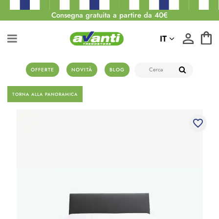
Consegna gratuita a partire da 40€
IT
OFFERTE
NOVITÀ
BLOG
TORNA ALLA PANORAMICA
favorite_border