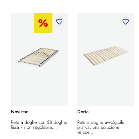
favorite_border
favorite_border
Novistar
Doria
Rete a doghe con 28 doghe,
Rete a doghe avvolgibile
fissa / non regolabile,...
pratica, una soluzione
veloce...