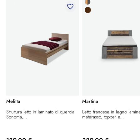
favorite_border
Melitta
Martina
Struttura letto in laminato di quercia
Letto francese in legno lamin
Sonoma,...
materasso, topper e...