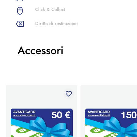
Click & Collect
Diritto di restituzione
Accessori
favorite_border