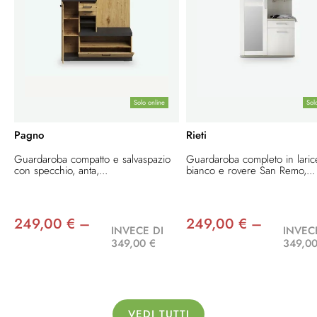
Solo online
Sol
Pagno
Rieti
Guardaroba compatto e salvaspazio
Guardaroba completo in laric
con specchio, anta,...
bianco e rovere San Remo,...
249,00 € –
249,00 € –
INVECE DI
INVEC
349,00 €
349,00
VEDI TUTTI