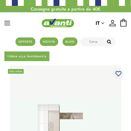
Consegna gratuita a partire da 40€
IT
OFFERTE
NOVITÀ
BLOG
TORNA ALLA PANORAMICA
Solo online
favorite_border