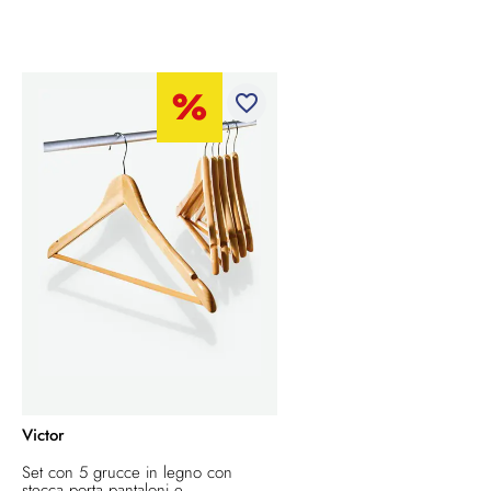
favorite_border
Victor
Set con 5 grucce in legno con
stecca porta pantaloni e...