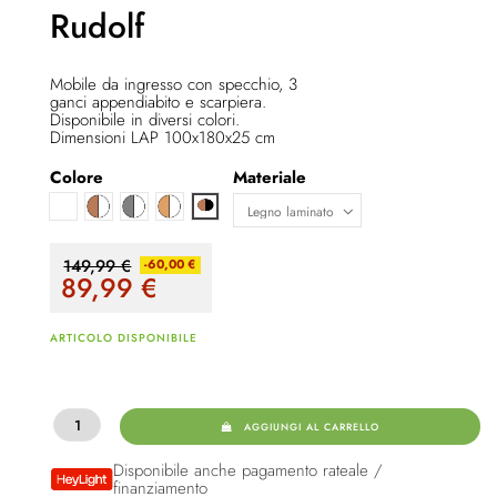
Rudolf
Mobile da ingresso con specchio, 3
ganci appendiabito e scarpiera.
Disponibile in diversi colori.
Dimensioni LAP 100x180x25 cm
Colore
Materiale
Bianco
Marrone / bianco
Bianco / grigio
Marrone chiaro / bianco
Quercia Artisan/nero
149,99 €
-60,00 €
89,99
€
ARTICOLO DISPONIBILE
AGGIUNGI AL CARRELLO
Disponibile anche pagamento rateale /
finanziamento