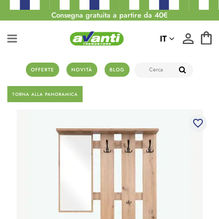
Consegna gratuita a partire da 40€
IT
OFFERTE
NOVITÀ
BLOG
TORNA ALLA PANORAMICA
favorite_border