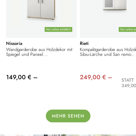
Nur online erhältlich
Nur online er
Nissoria
Rieti
Wandgarderobe aus Holzdekor mit
Kompaktgarderobe aus Holzd
Spiegel und Paneel....
Sibiu-Lärche und San remo...
149,00 € –
249,00 € –
STATT
349,00
MEHR SEHEN