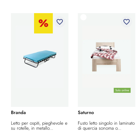
favorite_border
favorite_border
Solo online
Branda
Saturno
Letto per ospiti, pieghevole e
Fusto letto singolo in laminato
su rotelle, in metallo...
di quercia sonoma o...