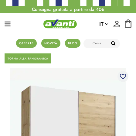
Consegna gratuita a partire da 40€
IT
OFFERTE
NOVITÀ
BLOG
TORNA ALLA PANORAMICA
favorite_border