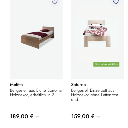
favorite_border
favorite_border
Nur online erhältlich
Melitta
Saturno
Bettgestell aus Eiche Sonoma
Bettgestell Einzelbett aus
Holzdekor, erhältlich in 3...
Holzdekor ohne Lattenrost
und...
189,00 € –
159,00 € –