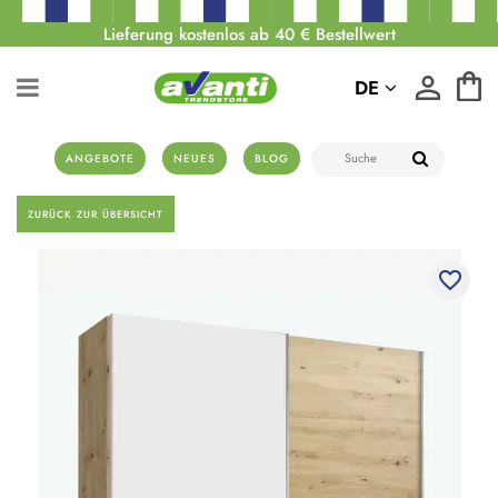
Lieferung kostenlos ab 40 € Bestellwert
DE
ANGEBOTE
NEUES
BLOG
ZURÜCK ZUR ÜBERSICHT
favorite_border