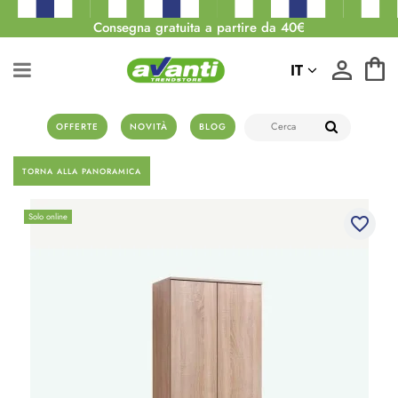
Consegna gratuita a partire da 40€
IT
OFFERTE
NOVITÀ
BLOG
TORNA ALLA PANORAMICA
Solo online
favorite_border