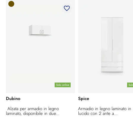
favorite_border
Solo online
Sol
Dubino
Spice
Alzata per armadio in legno
Armadio in legno laminato in
laminato, disponibile in due...
lucido con 2 ante a...