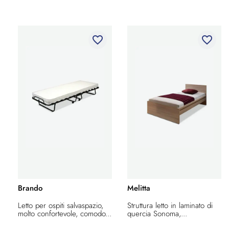
favorite_border
favorite_border
Brando
Melitta
Letto per ospiti salvaspazio,
Struttura letto in laminato di
molto confortevole, comodo...
quercia Sonoma,...