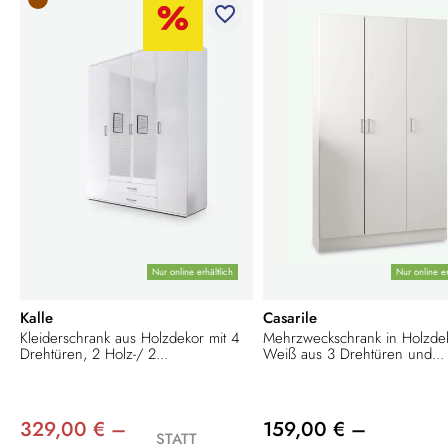
favorite_border
Nur online erhältlich
Nur online er
Kalle
Casarile
Kleiderschrank aus Holzdekor mit 4
Mehrzweckschrank in Holzde
Drehtüren, 2 Holz-/ 2...
Weiß aus 3 Drehtüren und...
329,00 € –
159,00 € –
STATT