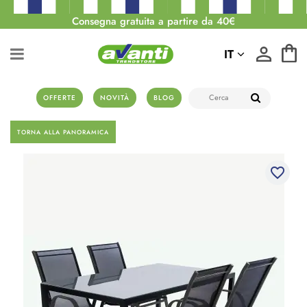
Consegna gratuita a partire da 40€
IT
OFFERTE
NOVITÀ
BLOG
TORNA ALLA PANORAMICA
favorite_border