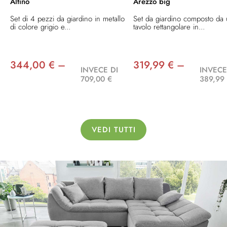
Altino
Arezzo big
Set di 4 pezzi da giardino in metallo
Set da giardino composto da
di colore grigio e...
tavolo rettangolare in...
344,00 € –
319,99 € –
INVECE DI
INVECE
709,00 €
389,99
VEDI TUTTI