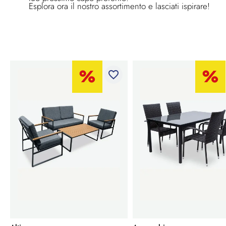
Esplora ora il nostro assortimento e lasciati ispirare!
favorite_border