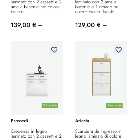
laminato con 2 cassetti e 2
laminato con 2 ante a
ante a battente nel colore
battente e 1 ripiano nel
bianco....
colore bianco lucido....
139,00 € –
129,00 € –
favorite_border
favorite_border
Solo online
Solo online
Prossedi
Ariccia
Credenza in legno
Scarpiera da ingresso in
laminato con 2 cassetti e 2
legno laminato di colore