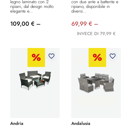
legno laminato con 2
con due ante a battente e
ripiani, dal design molto
ripiano, disponibile in
elegante e...
diversi...
109,00 € –
69,99 € –
INVECE DI 79,99 €
favorite_border
favorite_border
Andria
Andalusia