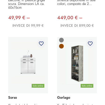
balcone, in plastica grigia
sintetica disponibile in due
scura. Dimensioni LA ca.
colori, composto da 2...
60x76cm
49,99 € –
449,00 € –
INVECE DI 99,99 €
INVECE DI 899,00 €
favorite_border
favorite_border
Solo online
Solo online
Sorso
Gorlago