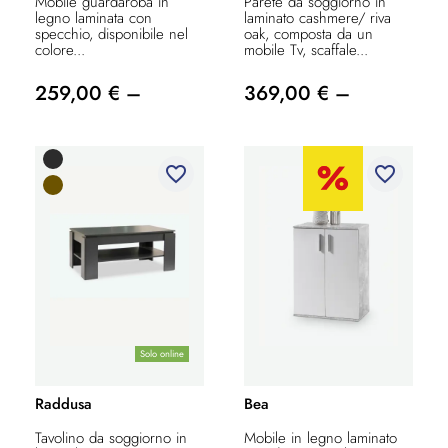
Mobile guardaroba in
Parete da soggiorno in
legno laminata con
laminato cashmere/ riva
specchio, disponibile nel
oak, composta da un
colore...
mobile Tv, scaffale...
259,00 € –
369,00 € –
favorite_border
favorite_border
Solo online
Raddusa
Bea
Tavolino da soggiorno in
Mobile in legno laminato