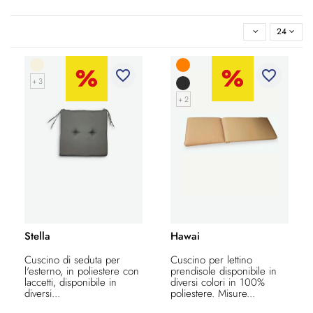
24
favorite_border
favorite_border
+ 3
+ 2
Stella
Hawai
Cuscino di seduta per
Cuscino per lettino
l'esterno, in poliestere con
prendisole disponibile in
laccetti, disponibile in
diversi colori in 100%
diversi...
poliestere. Misure...