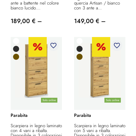
ante a battente nel colore
quercia Artisan / bianco
bianco lucido....
con 3 ante a...
189,00 € –
149,00 € –
favorite_border
favorite_border
Solo online
Solo online
Parabita
Parabita
Scarpiera in legno laminato
Scarpiera in legno laminato
con 4 vani a ribalta.
con 5 vani a ribalta.
Disponibile in 3 colorazioni
Disponibile in 3 colorazioni