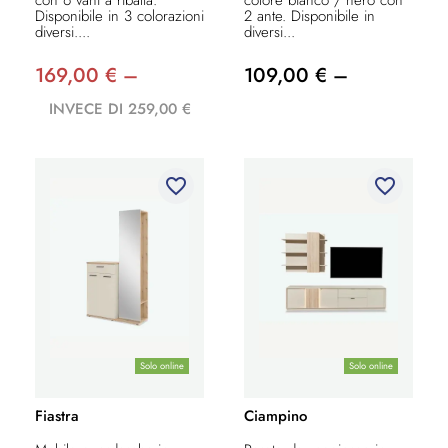
con 6 vani a ribalta.
colore bianco / nero con
Disponibile in 3 colorazioni
2 ante. Disponibile in
diversi....
diversi...
169,00 € –
109,00 € –
INVECE DI 259,00 €
favorite_border
favorite_border
Solo online
Solo online
Fiastra
Ciampino