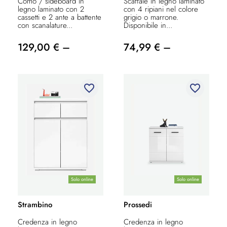
Comó / sideboard in
Scaffale in legno laminato
legno laminato con 2
con 4 ripiani nel colore
cassetti e 2 ante a battente
grigio o marrone.
con scanalature...
Disponibile in...
129,00 € –
74,99 € –
favorite_border
favorite_border
Solo online
Solo online
Strambino
Prossedi
Credenza in legno
Credenza in legno