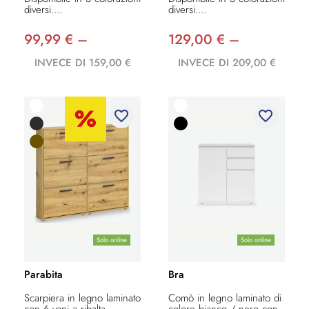
diversi....
diversi....
99,99 € –
129,00 € –
INVECE DI 159,00 €
INVECE DI 209,00 €
favorite_border
favorite_border
Solo online
Solo online
Parabita
Bra
Scarpiera in legno laminato
Comò in legno laminato di