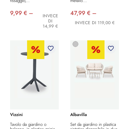
fissaggio,...
metallo....
9,99 € –
47,99 € –
INVECE
DI
INVECE DI 119,00 €
14,99 €
favorite_border
favorite_border
Vizzini
Albavilla
Tavolo da giardino o
Set da giardino in plastica