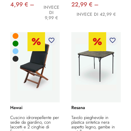
4,99 € –
22,99 € –
INVECE
DI
INVECE DI 42,99 €
9,99 €
favorite_border
favorite_border
Hawai
Resana
Cuscino idrorepellente per
Tavolo pieghevole in
sedie da giardino, con
plastica sintetica nera
laccetti e 2 cinghie di
aspetto legno, gambe in