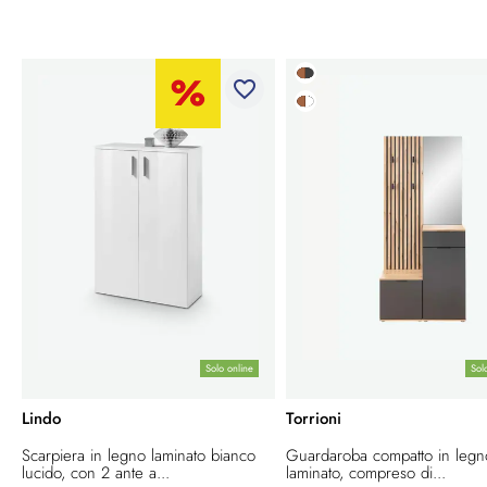
favorite_border
Solo online
Sol
Lindo
Torrioni
Scarpiera in legno laminato bianco
Guardaroba compatto in legn
lucido, con 2 ante a...
laminato, compreso di...