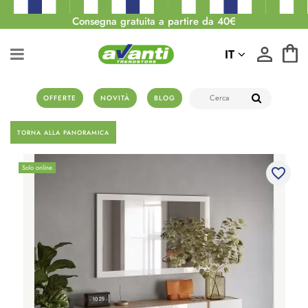
Consegna gratuita a partire da 40€
IT
OFFERTE
NOVITÀ
BLOG
TORNA ALLA PANORAMICA
Solo online
favorite_border