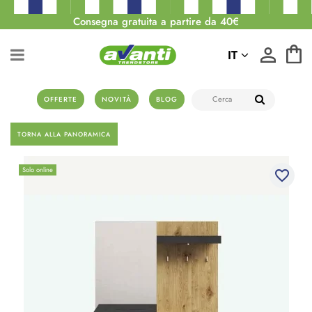
Consegna gratuita a partire da 40€
IT
OFFERTE
NOVITÀ
BLOG
TORNA ALLA PANORAMICA
Solo online
favorite_border