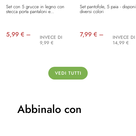
Set con 5 grucce in legno con
Set pantofole, 5 paia - disponi
stecca porta pantaloni e...
diversi colori
5,99 € –
7,99 € –
INVECE DI
INVECE DI
9,99 €
14,99 €
VEDI TUTTI
Abbinalo con