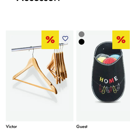
favorite_border
Victor
Guest