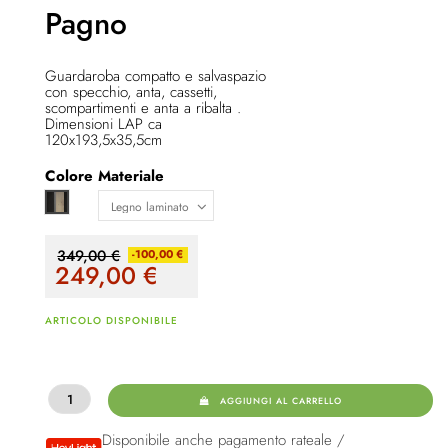
Pagno
Guardaroba compatto e salvaspazio
con specchio, anta, cassetti,
scompartimenti e anta a ribalta .
Dimensioni LAP ca
120x193,5x35,5cm
Colore
Materiale
grigio Matera/quercia Artisan
349,00 €
-100,00 €
249,00
€
ARTICOLO DISPONIBILE
AGGIUNGI AL CARRELLO
Disponibile anche pagamento rateale /