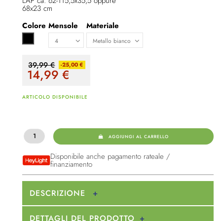
LAP ca. 62-115,5x35,5 oppure
68x23 cm
Colore
Mensole
Materiale
Nero
39,99 €
-25,00 €
14,99
€
ARTICOLO DISPONIBILE
AGGIUNGI AL CARRELLO
Disponibile anche pagamento rateale /
finanziamento
DESCRIZIONE
DETTAGLI DEL PRODOTTO