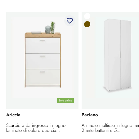
favorite_border
Solo online
Ariccia
Paciano
Scarpiera da ingresso in legno
Armadio multiuso in legno la
laminato di colore quercia...
2 ante battenti e 5...