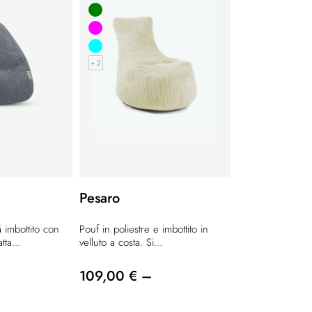
+ 2
Pesaro
á imbottito con
Pouf in poliestre e imbottito in
tta...
velluto a costa. Si...
109,00 € –