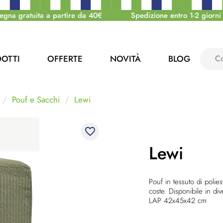
egna gratuita a partire da 40€
Spedizione entro 1-2 giorni 
OTTI
OFFERTE
NOVITÀ
BLOG
Pouf e Sacchi
Lewi
favorite_border
Lewi
Pouf in tessuto di polies
coste. Disponibile in di
LAP 42x45x42 cm