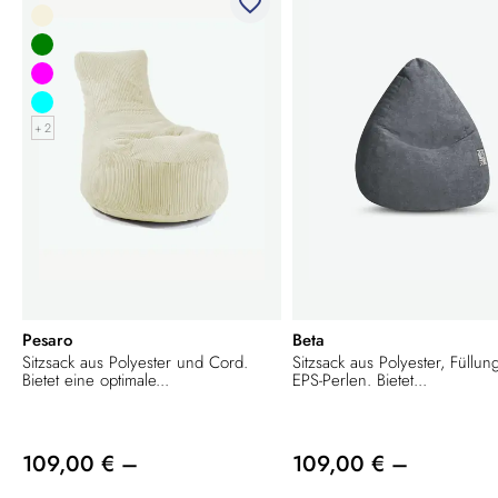
favorite_border
+ 2
Pesaro
Beta
Sitzsack aus Polyester und Cord.
Sitzsack aus Polyester, Füllun
Bietet eine optimale...
EPS-Perlen. Bietet...
109,00 € –
109,00 € –