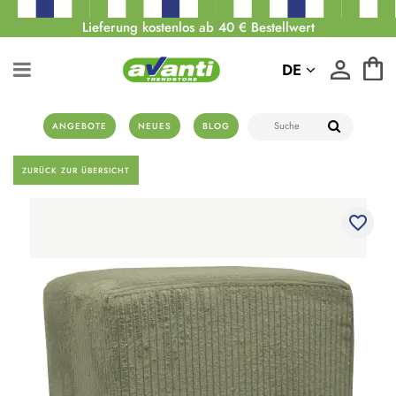
Lieferung kostenlos ab 40 € Bestellwert
DE
ANGEBOTE
NEUES
BLOG
ZURÜCK ZUR ÜBERSICHT
favorite_border