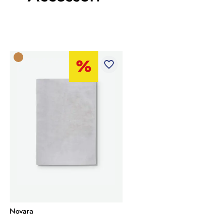
favorite_border
Novara