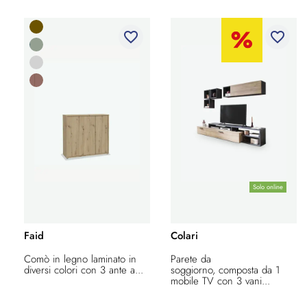
favorite_border
favorite_border
Solo online
Faid
Colari
Comò in legno laminato in
Parete da
diversi colori con 3 ante a...
soggiorno, composta da 1
mobile TV con 3 vani...