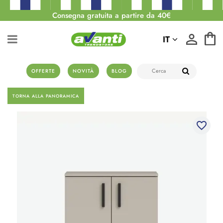
Consegna gratuita a partire da 40€
IT
OFFERTE
NOVITÀ
BLOG
TORNA ALLA PANORAMICA
favorite_border