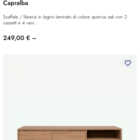
Capralba
Scaffale / libreria in legno laminato di colore quercia oak con 2
cassetti e 4 vani...
249,00 € –
favorite_border