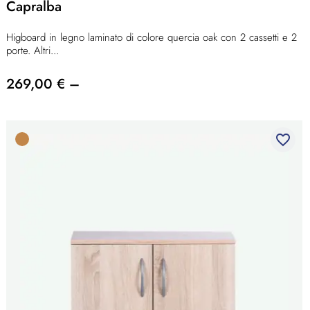
Capralba
Higboard in legno laminato di colore quercia oak con 2 cassetti e 2
porte. Altri...
269,00 € –
favorite_border