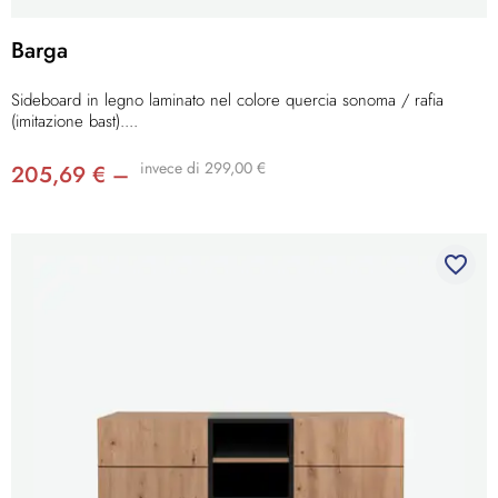
Barga
Sideboard in legno laminato nel colore quercia sonoma / rafia
(imitazione bast)....
invece di 299,00 €
205,69 € –
favorite_border