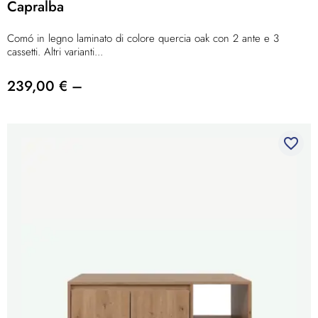
Capralba
Comó in legno laminato di colore quercia oak con 2 ante e 3
cassetti. Altri varianti...
239,00 € –
favorite_border