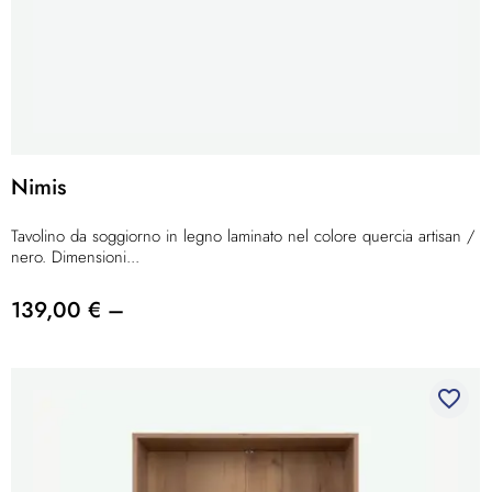
Nimis
Tavolino da soggiorno in legno laminato nel colore quercia artisan /
nero. Dimensioni...
139,00 € –
favorite_border