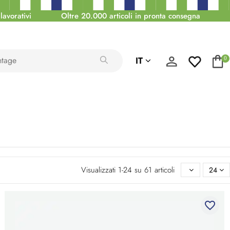
lavorativi
Oltre 20.000 articoli in pronta consegna
IT
0
Visualizzati 1-24 su 61 articoli
24
favorite_border