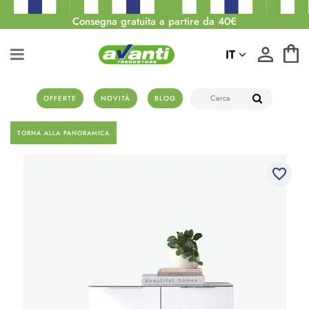
Consegna gratuita a partire da 40€
IT
OFFERTE
NOVITÀ
BLOG
TORNA ALLA PANORAMICA
favorite_border