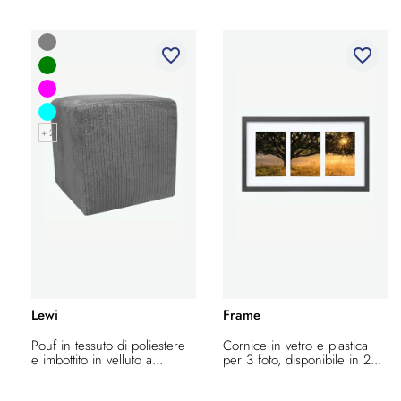
favorite_border
favorite_border
+ 2
Lewi
Frame
Pouf in tessuto di poliestere
Cornice in vetro e plastica
e imbottito in velluto a...
per 3 foto, disponibile in 2...