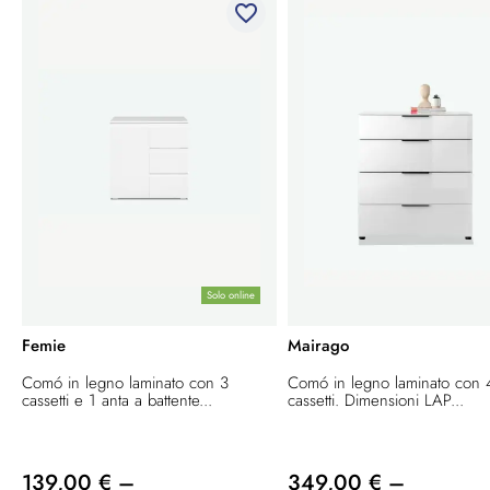
favorite_border
Solo online
Femie
Mairago
Comó in legno laminato con 3
Comó in legno laminato con 
cassetti e 1 anta a battente...
cassetti. Dimensioni LAP...
139,00 € –
349,00 € –