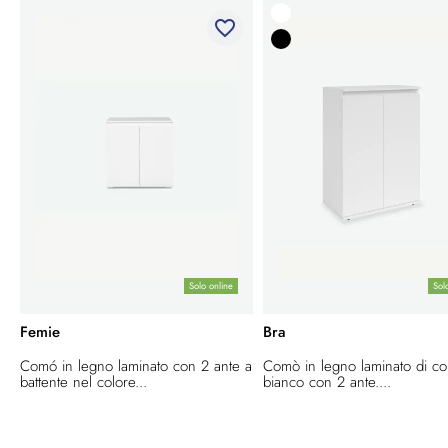
favorite_border
Solo online
Sol
Femie
Bra
Comó in legno laminato con 2 ante a
Comò in legno laminato di co
battente nel colore...
bianco con 2 ante....