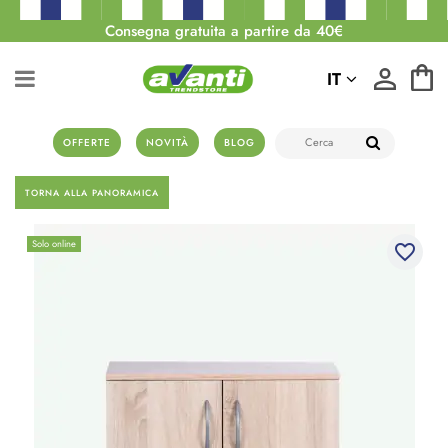
Consegna gratuita a partire da 40€
IT
OFFERTE
NOVITÀ
BLOG
TORNA ALLA PANORAMICA
Solo online
favorite_border