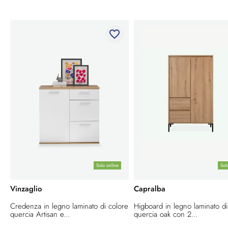
favorite_border
Solo online
Sol
Vinzaglio
Capralba
Credenza in legno laminato di colore
Higboard in legno laminato di
quercia Artisan e...
quercia oak con 2...