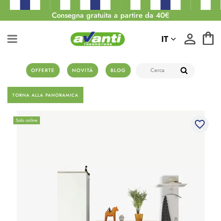
Consegna gratuita a partire da 40€
IT
OFFERTE
NOVITÀ
BLOG
TORNA ALLA PANORAMICA
Solo online
favorite_border