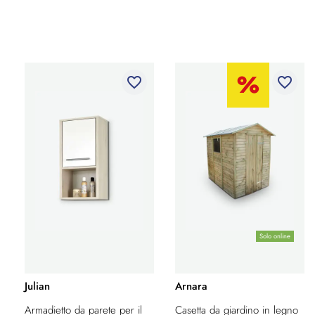
favorite_border
favorite_border
Solo online
Julian
Arnara
Armadietto da parete per il
Casetta da giardino in legno