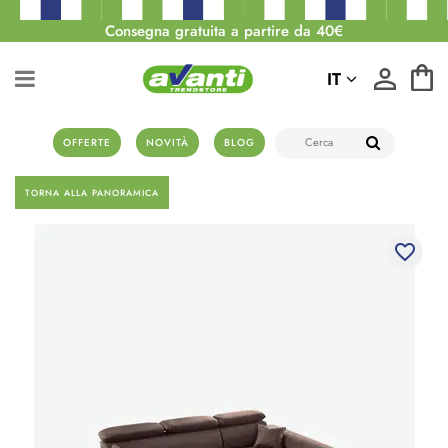
Consegna gratuita a partire da 40€
IT
OFFERTE
NOVITÀ
BLOG
TORNA ALLA PANORAMICA
favorite_border