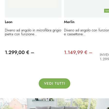
Sol
Leon
Merlin
Divano ad angolo in microfibra grigio
Divano ad angolo con funzion
pietra con funzione...
e cassettone...
1.299,00 € –
1.149,99 € –
INVE
1.299
VEDI TUTTI