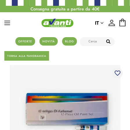
Consegna gratuita a partire da 40€
IT
OFFERTE
NOVITÀ
BLOG
TORNA ALLA PANORAMICA
favorite_border