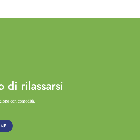
o di
rilassarsi
agione con comodità.
ONE