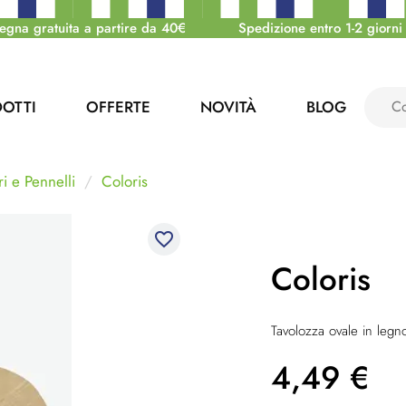
egna gratuita a partire da 40€
Spedizione entro 1-2 giorni 
OTTI
OFFERTE
NOVITÀ
BLOG
i e Pennelli
Coloris
favorite_border
Coloris
Tavolozza ovale in leg
4,49
€