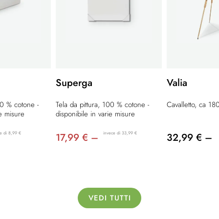
Superga
Valia
00 % cotone -
Tela da pittura, 100 % cotone -
Cavalletto, ca 1
ie misure
disponibile in varie misure
e di 8,99 €
invece di 33,99 €
17,99 € –
32,99 € –
VEDI TUTTI