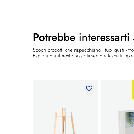
Potrebbe
interessarti
Scopri prodotti che rispecchiano i tuoi gusti - tr
Esplora ora il nostro assortimento e lasciati ispir
favorite_border