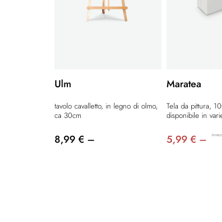
Ulm
Maratea
tavolo cavalletto, in legno di olmo,
Tela da pittura, 1
ca 30cm
disponibile in var
invec
8,99 € –
5,99 € –