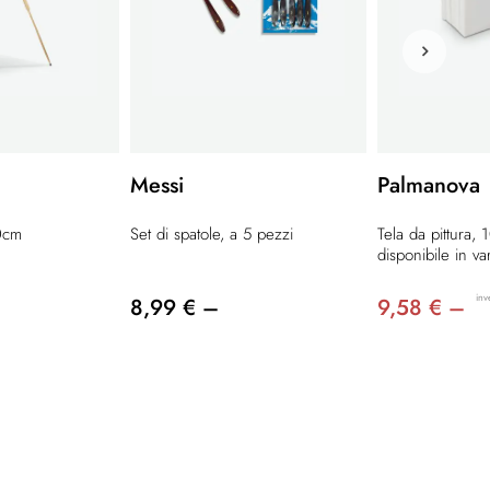
Messi
Palmanova
80cm
Set di spatole, a 5 pezzi
Tela da pittura,
disponibile in va
inv
8,99 € –
9,58 € –