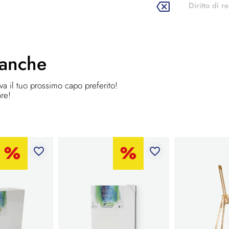
Diritto di re
 anche
ova il tuo prossimo capo preferito!
are!
favorite_border
favorite_border