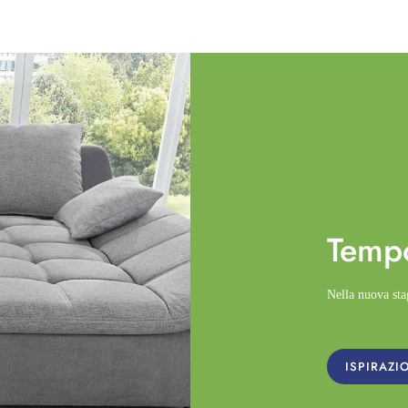
Temp
Nella nuova st
ISPIRAZI