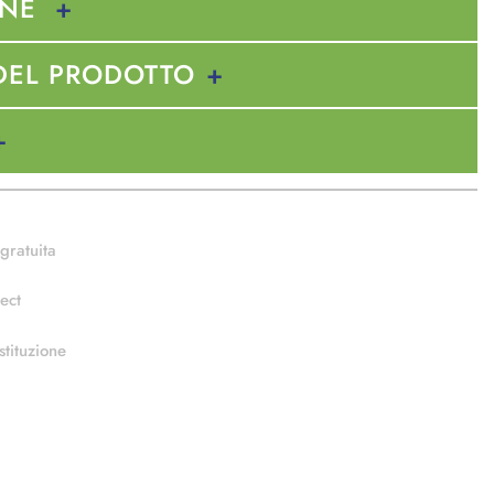
ONE
DEL PRODOTTO
gratuita
ect
stituzione