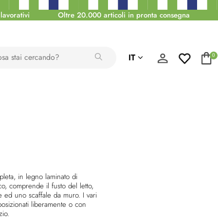
lavorativi
Oltre 20.000 articoli in pronta consegna
IT
0
eta, in legno laminato di
, comprende il fusto del letto,
le ed uno scaffale da muro.
I vari
osizionati liberamente o con
zio.