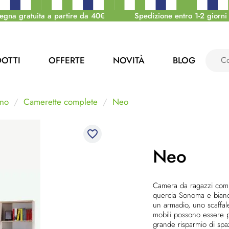
egna gratuita a partire da 40€
Spedizione entro 1-2 giorni 
OTTI
OFFERTE
NOVITÀ
BLOG
no
Camerette complete
Neo
favorite_border
Neo
Camera da ragazzi compl
quercia Sonoma e bianco
un armadio, uno scaffa
mobili possono essere p
grande risparmio di spa