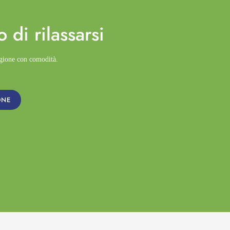
o di
rilassarsi
agione con comodità.
ONE