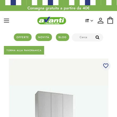
Consegna gratuita a partire da 40€
IT
OFFERTE
NOVITÀ
BLOG
TORNA ALLA PANORAMICA
favorite_border