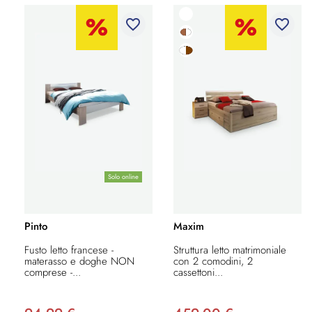
favorite_border
favorite_border
Solo online
Pinto
Maxim
Fusto letto francese -
Struttura letto matrimoniale
materasso e doghe NON
con 2 comodini, 2
comprese -...
cassettoni...