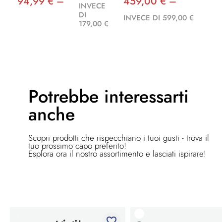
94,99 € –
459,00 € –
INVECE
DI
INVECE DI 599,00 €
179,00 €
Potrebbe
interessarti
anche
Scopri prodotti che rispecchiano i tuoi gusti - trova il
tuo prossimo capo preferito!
Esplora ora il nostro assortimento e lasciati ispirare!
favorite_border