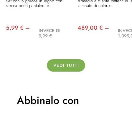
Set con 5 grucce in legno con
Armadio a 6 ante battenti in 
stecca porta pantaloni e...
laminato di colore...
5,99 € –
489,00 € –
INVECE DI
INVEC
9,99 €
1.099,
VEDI TUTTI
Abbinalo con