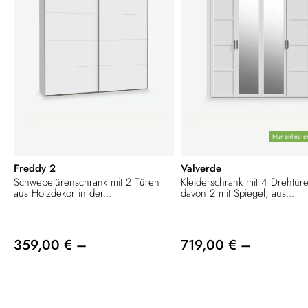
Nur online er
Freddy 2
Valverde
Schwebetürenschrank mit 2 Türen
Kleiderschrank mit 4 Drehtür
aus Holzdekor in der...
davon 2 mit Spiegel, aus...
359,00 € –
719,00 € –