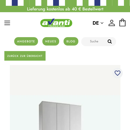
Lieferung kostenlos ab 40 € Bestellwert
DE
ANGEBOTE
NEUES
BLOG
ZURÜCK ZUR ÜBERSICHT
favorite_border