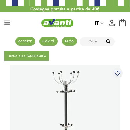
Consegna gratuita a partire da 40€
IT
OFFERTE
NOVITÀ
BLOG
TORNA ALLA PANORAMICA
favorite_border