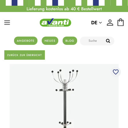
Lieferung kostenlos ab 40 € Bestellwert
DE
ANGEBOTE
NEUES
BLOG
ZURÜCK ZUR ÜBERSICHT
favorite_border