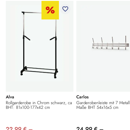
favorite_border
Alva
Carlos
Rollgarderobe in Chrom schwarz, ca
Garderobenleiste mit 7 Metal
BHT: 81x100-177x42 cm
Maße BHT 54x16x5 cm
22,99 € –
24,99 € –