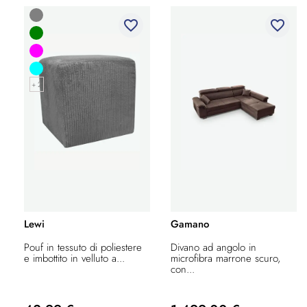
favorite_border
favorite_border
+ 2
Lewi
Gamano
Pouf in tessuto di poliestere
Divano ad angolo in
e imbottito in velluto a...
microfibra marrone scuro,
con...