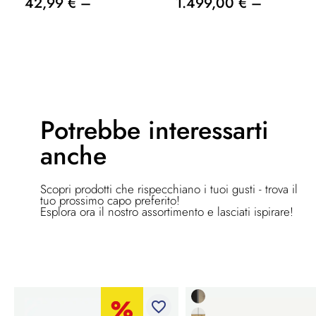
42,99 € –
1.499,00 € –
Potrebbe
interessarti
anche
Scopri prodotti che rispecchiano i tuoi gusti - trova il
tuo prossimo capo preferito!
Esplora ora il nostro assortimento e lasciati ispirare!
favorite_border