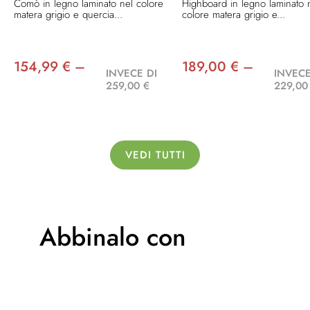
Comò in legno laminato nel colore
Highboard in legno laminato 
matera grigio e quercia...
colore matera grigio e...
154,99 € –
189,00 € –
INVECE DI
INVECE
259,00 €
229,00
VEDI TUTTI
Abbinalo con