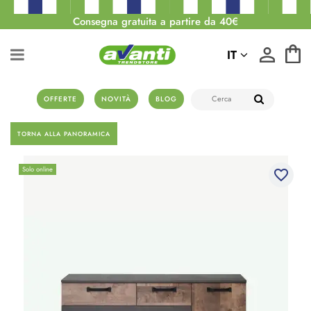
Consegna gratuita a partire da 40€
IT
OFFERTE
NOVITÀ
BLOG
TORNA ALLA PANORAMICA
Solo online
favorite_border