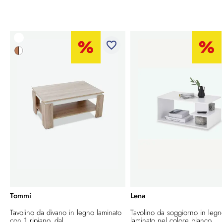
favorite_border
Tommi
Lena
Tavolino da divano in legno laminato
Tavolino da soggiorno in leg
con 1 ripiano, dal...
laminato nel colore bianco...