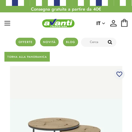
Consegna gratuita a partire da 40€
IT
OFFERTE
NOVITÀ
BLOG
TORNA ALLA PANORAMICA
favorite_border